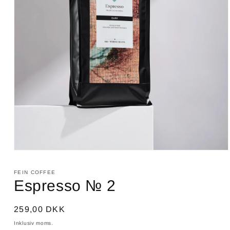
FEIN COFFEE
Espresso № 2
Normalpris
259,00 DKK
Inklusiv moms.