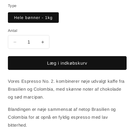
Type
Hele bønner - 1kg
Antal
Reducer
Øg
antallet
antallet
for
for
Espresso
Espresso
Læg i indkøbskurv
№
№
2
2
Vores Espresso No. 2. kombinerer nøje udvalgt kaffe fra
Brasilien og Colombia, med skønne noter af chokolade
og sød marcipan.
Blandingen er nøje sammensat af netop Brasilien og
Colombia for at opnå en fyldig espresso med lav
bitterhed.